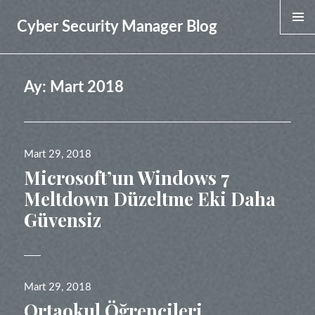
Cyber Security Manager Blog
MENU &
WIDGET
Ay:
Mart 2018
Yayın
Mart 29, 2018
tarihi
Microsoft’un Windows 7
Meltdown Düzeltme Eki Daha
Güvensiz
Yayın
Mart 29, 2018
tarihi
Ortaokul Öğrencileri