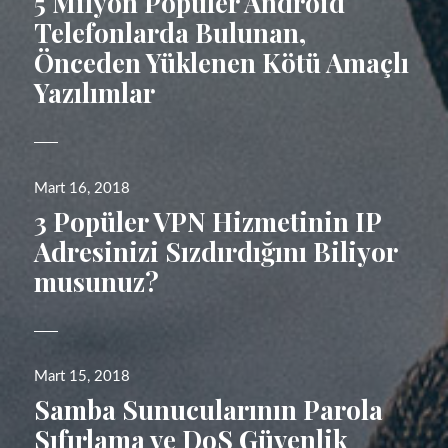
5 Milyon Popüler Android
Telefonlarda Bulunan,
Önceden Yüklenen Kötü Amaçlı
Yazılımlar
Yayın
Mart 16, 2018
tarihi
3 Popüler VPN Hizmetinin IP
Adresinizi Sızdırdığını Biliyor
musunuz?
Yayın
Mart 15, 2018
tarihi
Samba Sunucularının Parola
Sıfırlama ve DoS Güvenlik