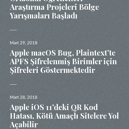
Araştırma Projeleri Bölge
Yarışmaları Başladı
Yayın
Mart 29, 2018
tarihi
Apple macOS Bug, Plaintext’te
APFS Şifrelenmiş Birimler için
Şifreleri Göstermektedir
Yayın
Mart 28, 2018
tarihi
Apple iOS 11’deki QR Kod
Hatası, Kötü Amaçlı Sitelere Yol
Açabilir