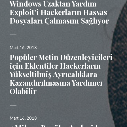
tarihi
Windows Uzaktan Yardım
Exploit’i Hackerların Hassas
Dosyaları Çalmasını Sağlıyor
Yayın
Mart 16, 2018
tarihi
Popüler Metin Düzenleyicileri
için Eklentiler Hackerların
Yükseltilmiş Ayrıcalıklara
Kazandırılmasına Yardımcı
Olabilir
Yayın
Mart 16, 2018
tarihi