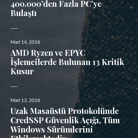
400.000’den Fazla PC’ye
Bulaştı
Yayın
Mart 14, 2018
tarihi
AMD Ryzen ve EPYC
İşlemcilerde Bulunan 13 Kritik
Kusur
Yayın
Mart 13, 2018
tarihi
Uzak Masaüstü Protokolünde
CredSSP Güvenlik Açığı, Tüm
Windows Sürümlerini