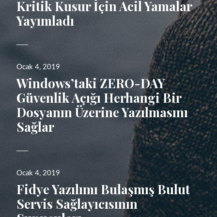
Kritik Kusur İçin Acil Yamalar
Yayımladı
Yayın
Ocak 4, 2019
tarihi
Windows’taki ZERO-DAY
Güvenlik Açığı Herhangi Bir
Dosyanın Üzerine Yazılmasını
Sağlar
Yayın
Ocak 4, 2019
tarihi
Fidye Yazılımı Bulaşmış Bulut
Servis Sağlayıcısının