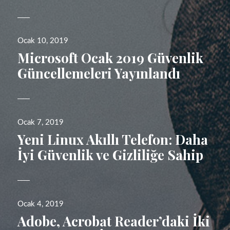
Yayın
Ocak 10, 2019
tarihi
Microsoft Ocak 2019 Güvenlik
Güncellemeleri Yayınlandı
Yayın
Ocak 7, 2019
tarihi
Yeni Linux Akıllı Telefon: Daha
İyi Güvenlik ve Gizliliğe Sahip
Yayın
Ocak 4, 2019
tarihi
Adobe, Acrobat Reader’daki İki