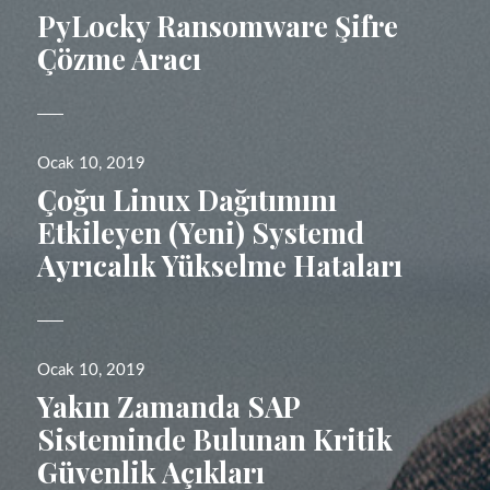
tarihi
PyLocky Ransomware Şifre
Çözme Aracı
Yayın
Ocak 10, 2019
tarihi
Çoğu Linux Dağıtımını
Etkileyen (Yeni) Systemd
Ayrıcalık Yükselme Hataları
Yayın
Ocak 10, 2019
tarihi
Yakın Zamanda SAP
Sisteminde Bulunan Kritik
Güvenlik Açıkları