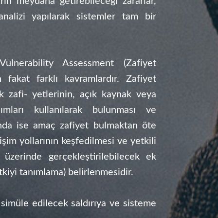
arın meydana getirebileceği zararlar,
 analizi yapılarak sistemler tam bir
ulnerability Assessment (Zafiyet
 fakat farklı kavramlardır. Zafiyet
k zafi- yetlerinin, açık kaynak veya
ımları kullanılarak bulunması ve
rında ise amaç zafiyet bulmaktan öte
şim yollarının keşfedilmesi ve yetkili
 üzerinde gerçekleştirilebilecek ek
tkiyi tanımlama) belirlenmesidir.
simüle edilecek saldırıya ve sisteme