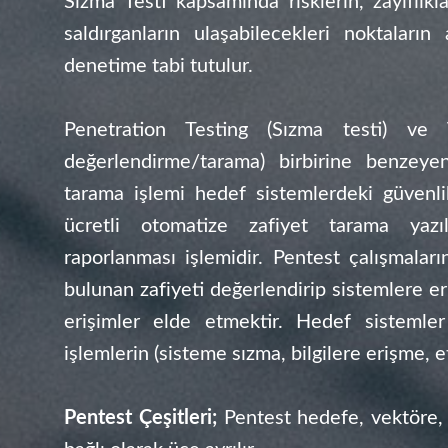
Sızma Testi kapsamında risklerin, zayıflıkl
saldırganların ulaşabilecekleri noktaların
denetime tabi tutulur.
Penetration Testing (Sızma testi) ve V
değerlendirme/tarama) birbirine benzeyen
tarama işlemi hedef sistemlerdeki güvenli
ücretli otomatize zafiyet tarama yazıl
raporlanması işlemidir. Pentest çalışmala
bulunan zafiyeti değerlendirip sistemlere eri
erişimler elde etmektir. Hedef sistemler
işlemlerin (sisteme sızma, bilgilere erişme, e
Pentest Çeşitleri;
Pentest hedefe, vektöre, 