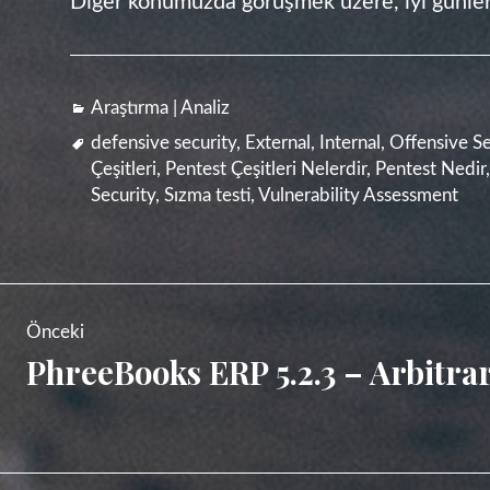
Diğer konumuzda görüşmek üzere, iyi günler
Kategoriler
Araştırma | Analiz
Etiketler
defensive security
,
External
,
Internal
,
Offensive Se
Çeşitleri
,
Pentest Çeşitleri Nelerdir
,
Pentest Nedir
Security
,
Sızma testi
,
Vulnerability Assessment
Yazı
Önceki
gezinmesi
PhreeBooks ERP 5.2.3 – Arbitrar
Önceki
yazı: