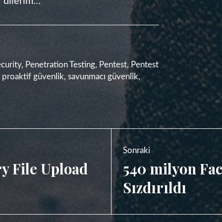
 dilerim…
curity
,
Penetration Testing
,
Pentest
,
Pentest
,
proaktif güvenlik
,
savunmacı güvenlik
,
Sonraki
y File Upload
540 milyon Fac
Sıradaki
Sızdırıldı
Yazı: